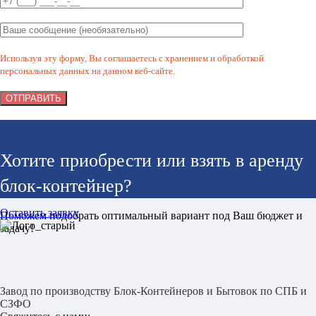
Используя эту форму, Вы соглашаетесь с хранением и обработкой
персональных данных на данном веб-сайте.
Хотите приобрести или взять в аренду
блок-контейнер?
Оставить заявку
Поможем подобрать оптимальный вариант под Ваш бюджет и
задачу!
Завод по производству Блок-Контейнеров и Бытовок по СПБ и
СЗФО