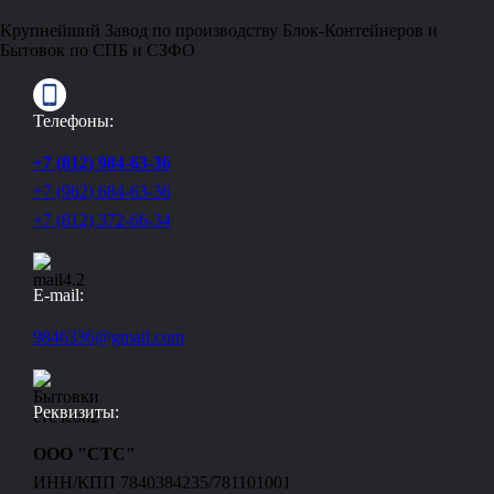
Крупнейший Завод по производству Блок-Контейнеров и
Бытовок по СПБ и СЗФО
Телефоны:
+7 (812) 984-63-36
+7 (962) 684-63-36
+7 (812) 372-66-34
E-mail:
9846336@gmail.com
Реквизиты:
ООО "СТС"
ИНН/КПП 7840384235/781101001