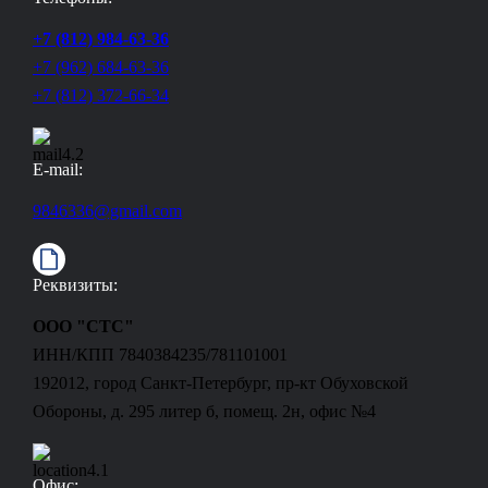
+7 (812) 984-63-36
+7 (962) 684-63-36
+7 (812) 372-66-34
E-mail:
9846336@gmail.com
Реквизиты:
ООО "СТС"
ИНН/КПП 7840384235/781101001
192012, город Санкт-Петербург, пр-кт Обуховской
Обороны, д. 295 литер б, помещ. 2н, офис №4
Офис: