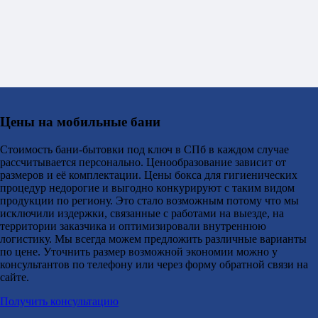
Цены на мобильные бани
Стоимость бани-бытовки под ключ в СПб в каждом случае
рассчитывается персонально. Ценообразование зависит от
размеров и её комплектации. Цены бокса для гигиенических
процедур недорогие и выгодно конкурируют с таким видом
продукции по региону. Это стало возможным потому что мы
исключили издержки, связанные с работами на выезде, на
территории заказчика и оптимизировали внутреннюю
логистику. Мы всегда можем предложить различные варианты
по цене. Уточнить размер возможной экономии можно у
консультантов по телефону или через форму обратной связи на
сайте.
Получить консультацию