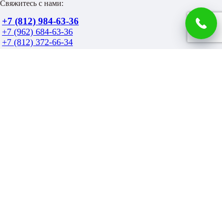
Свяжитесь с нами:
+7 (812) 984-63-36
+7 (962) 684-63-36
+7 (812) 372-66-34
Напишите нам здесь
9846336@gmail.com
Используя эту форму, Вы соглашаетесь с хранением и обработкой
персональных данных на данном веб-сайте.
Завод Мобильных Сооружений
Поиск