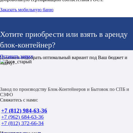
Заказать мобильную баню
Хотите приобрести или взять в аренду
блок-контейнер?
Оставить заявку
Поможем подобрать оптимальный вариант под Ваш бюджет и
задачу!
Завод по производству Блок-Контейнеров и Бытовок по СПБ и
СЗФО
Свяжитесь с нами:
+7 (812) 984-63-36
+7 (962) 684-63-36
+7 (812) 372-66-34