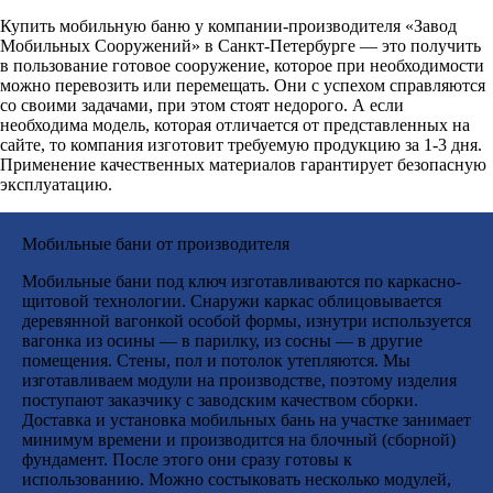
Купить мобильную баню у компании-производителя «Завод
Мобильных Сооружений» в Санкт-Петербурге — это получить
в пользование готовое сооружение, которое при необходимости
можно перевозить или перемещать. Они с успехом справляются
со своими задачами, при этом стоят недорого. А если
необходима модель, которая отличается от представленных на
сайте, то компания изготовит требуемую продукцию за 1-3 дня.
Применение качественных материалов гарантирует безопасную
эксплуатацию.
Мобильные бани от производителя
Мобильные бани под ключ изготавливаются по каркасно-
щитовой технологии. Снаружи каркас облицовывается
деревянной вагонкой особой формы, изнутри используется
вагонка из осины — в парилку, из сосны — в другие
помещения. Стены, пол и потолок утепляются. Мы
изготавливаем модули на производстве, поэтому изделия
поступают заказчику с заводским качеством сборки.
Доставка и установка мобильных бань на участке занимает
минимум времени и производится на блочный (сборной)
фундамент. После этого они сразу готовы к
использованию. Можно состыковать несколько модулей,