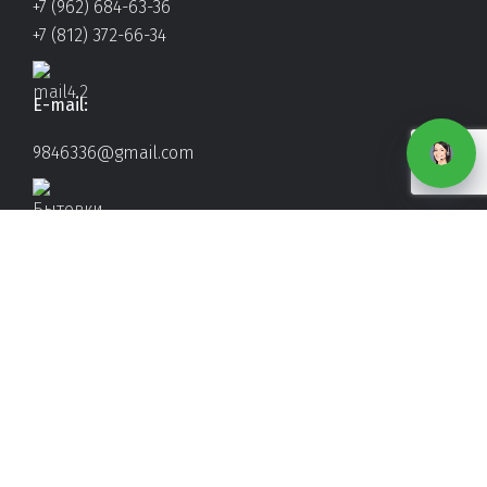
+7 (962) 684-63-36
+7 (812) 372-66-34
E-mail:
9846336@gmail.com
Реквизиты:
ООО "СТС"
ИНН/КПП 7840384235/781101001
192012, город Санкт-Петербург, пр-кт Обуховской Обор
д. 295 литер б, помещ. 2н, офис №4
Офис:
СПб, ул. Мурзинская, д. 11, оф. 4