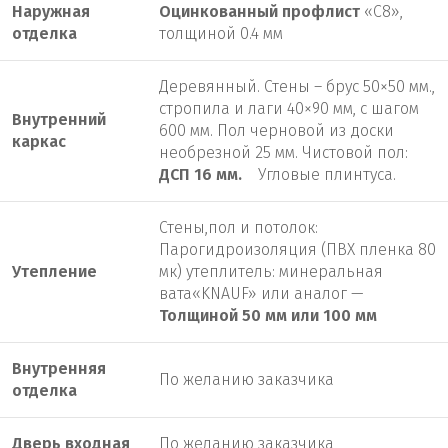
Наружная
Оцинкованный профлист
«С8»,
отделка
толщиной 0.4 мм
Деревянный. Стены – брус 50×50 мм.,
стропила и лаги 40×90 мм, с шагом
Внутренний
600 мм. Пол черновой из доски
каркас
необрезной 25 мм. Чистовой пол:
ДСП 16 мм.
Угловые плинтуса.
Стены,пол и потолок:
Парогидроизоляция (ПВХ пленка 80
Утепление
мк) утеплитель: минеральная
вата«KNAUF» или аналог —
Толщиной 50 мм или 100 мм
Внутренняя
По желанию заказчика
отделка
Дверь входная
По желанию заказчика