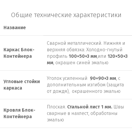
Общие технические характеристики
Название
Сварной металлический. Нижняя и
Каркас Блок-
верхняя обвязка: Холодно-гнутый
Контейнера
профиль
100×50×3 мм
,или
120×50×3
мм
, окрашен синей эмалью
Уголок усиленный
90×90×3 мм
, с
Угловые стойки
дополнительным изгибом (защита
каркаса
от дождя), окрашенного эмалью
Плоская.
Стальной лист 1 мм.
Швы
Кровля Блок-
сварные в нахлест, обработаны
Контейнера
эмалью