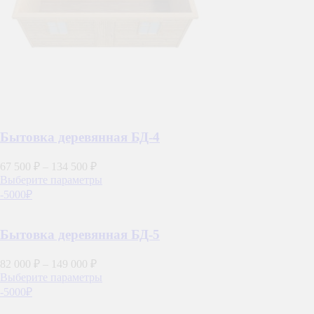
товара.
Бытовка деревянная БД-4
67 500
₽
–
134 500
₽
Этот
Выберите параметры
товар
-5000₽
имеет
несколько
вариаций.
Бытовка деревянная БД-5
Опции
можно
82 000
₽
–
149 000
₽
выбрать
Этот
Выберите параметры
на
товар
-5000₽
странице
имеет
товара.