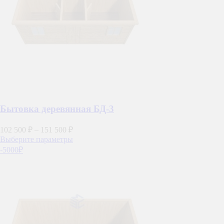
странице
товара.
Бытовка деревянная БД-3
102 500
₽
–
151 500
₽
Этот
Выберите параметры
товар
-5000₽
имеет
несколько
вариаций.
Опции
можно
выбрать
на
странице