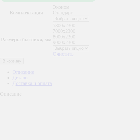
Эконом
Комплектация
Стандарт
5800x2300
7000x2300
8000x2300
Размеры бытовки, мм
9000x2300
Очистить
Количество
В корзину
товара
Бытовка
Описание
деревянная
Детали
БД-7
Доставка и оплата
Описание