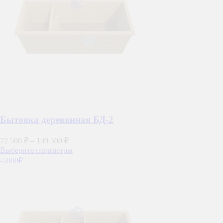
выбрать
на
странице
товара.
Бытовка деревянная БД-2
72 500
₽
–
139 500
₽
Этот
Выберите параметры
товар
-5000₽
имеет
несколько
вариаций.
Опции
можно
выбрать
на