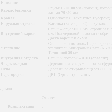
Название
Брусья
150×100 мм
(полозья), кото
Каркас бытовки
лагами
70×50 мм
Кровля
Односкатная. Покрытие:
Рубероид
Наружная отделка
Вагонка
(категория С) не кусковая
Стены – брус 50×50 мм, стропила и 
Внутренний каркас
мм. Пол черновой из доски необрезн
Доска обрезная 25 мм
Стены,пол и потолок: Парогидроизо
Утепление
утеплитель: минеральная вата«KNA
Толщиной 50 мм
Внутренняя отделка
Стены и потолок –
ДВП (оргалит)
Дверь входная
Деревянная
снаружи вагонка (фурн
Окно
Деревянное
открывающееся 800×8
Перегородка
ДВП
(Оргалит) —
2 шт.
Детали
Эконом
Комплектация
,