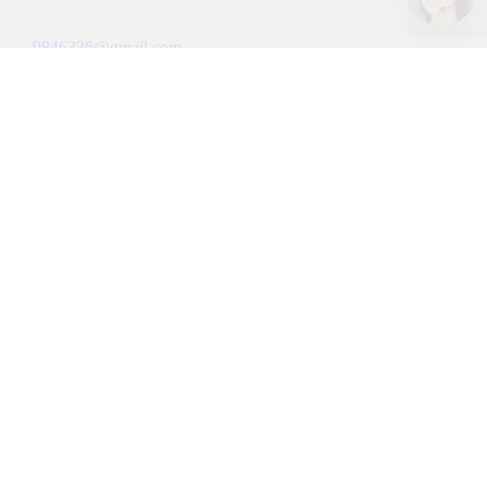
E-mail:
9846336@gmail.com
Реквизиты:
ООО "СТС"
ИНН/КПП 7840384235/781101001
192012, город Санкт-Петербург, пр-кт Обуховской Обороны,
295 литер б, помещ. 2н, офис №4
Офис:
СПб, ул. Мурзинская, д. 11, оф. 4
Производство:
СПб, Деревня Разбегаево