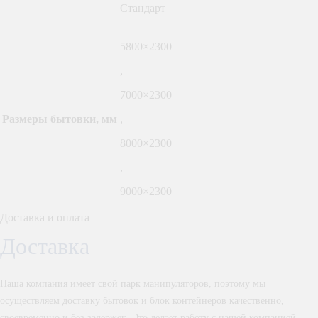
Стандарт
5800×2300
,
7000×2300
Размеры бытовки, мм
,
8000×2300
,
9000×2300
Доставка и оплата
Доставка
Наша компания имеет свой парк манипуляторов, поэтому мы
осуществляем доставку бытовок и блок контейнеров качественно,
своевременно и без задержек. Это делает работу с нашей компанией