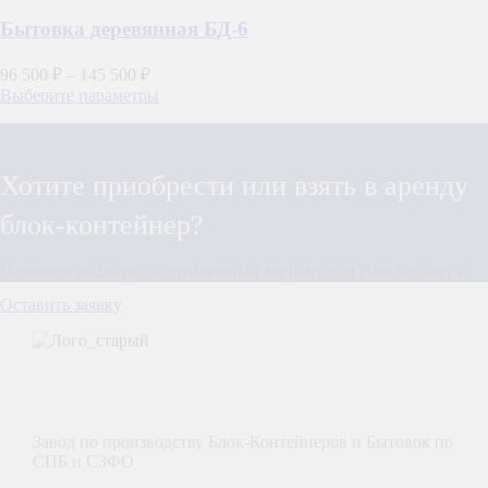
несколько
вариаций.
Бытовка деревянная БД-6
Опции
можно
96 500
₽
–
145 500
₽
выбрать
Этот
Выберите параметры
на
товар
странице
имеет
товара.
несколько
вариаций.
Хотите приобрести или взять в аренду
Опции
можно
блок-контейнер?
выбрать
на
Поможем подобрать оптимальный вариант под Ваш бюджет и
странице
задачу!
товара.
Оставить заявку
Завод по производству Блок-Контейнеров и Бытовок по
СПБ и СЗФО