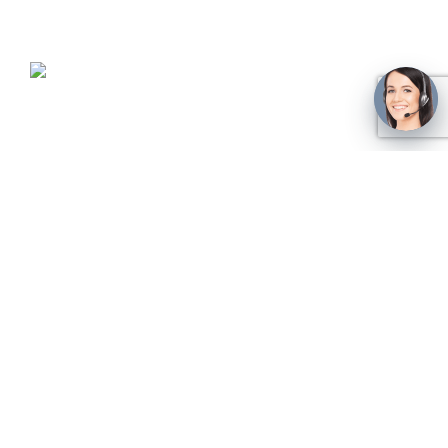
Бытовок по СПБ и СЗФО
Телефоны:
+7 (812) 984-63-36
+7 (962) 684-63-36
+7 (812) 372-66-34
E-mail:
9846336@gmail.com
Реквизиты:
ООО "СТС"
ИНН/КПП 7840384235/781101001