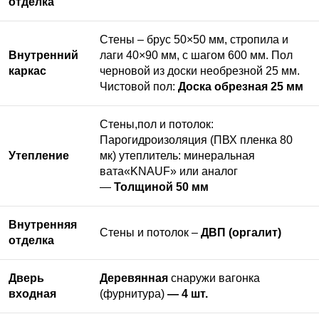
отделка
Стены – брус 50×50 мм, стропила и
Внутренний
лаги 40×90 мм, с шагом 600 мм. Пол
каркас
черновой из доски необрезной 25 мм.
Чистовой пол:
Доска обрезная 25 мм
Стены,пол и потолок:
Парогидроизоляция (ПВХ пленка 80
Утепление
мк) утеплитель: минеральная
вата«KNAUF» или аналог
—
Толщиной 50 мм
Внутренняя
Стены и потолок –
ДВП (оргалит)
отделка
Дверь
Деревянная
снаружи вагонка
входная
(фурнитура)
— 4 шт.