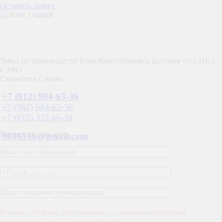
Оставить заявку
Завод по производству Блок-Контейнеров и Бытовок по СПБ и
СЗФО
Свяжитесь с нами:
+7 (812) 984-63-36
+7 (962) 684-63-36
+7 (812) 372-66-34
Напишите нам здесь
9846336@gmail.com
Используя эту форму, Вы соглашаетесь с хранением и обработкой
персональных данных на данном веб-сайте.