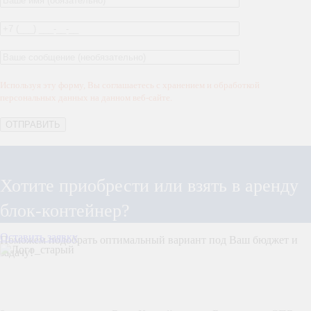
Используя эту форму, Вы соглашаетесь с хранением и обработкой
персональных данных на данном веб-сайте.
Хотите приобрести или взять в аренду
блок-контейнер?
Оставить заявку
Поможем подобрать оптимальный вариант под Ваш бюджет и
задачу!