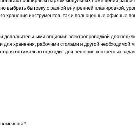
асполагают обширным парком модульных помещений разли
жно выбрать бытовку с разной внутренней планировкой, ур
ого хранения инструментов, так и полноценные офисные п
и дополнительными опциями: электропроводкой для подкл
и для хранения, рабочими столами и другой необходимой 
оторая оптимально подходит для решения конкретных задач
я помечены
*