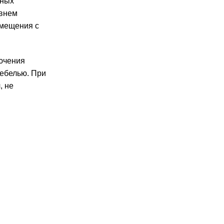
чных
овнем
омещения с
ючения
мебелью. При
, не