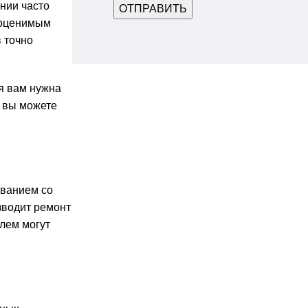
нии часто
еоценимым
 точно
я вам нужна
, вы можете
иванием со
зводит ремонт
блем могут