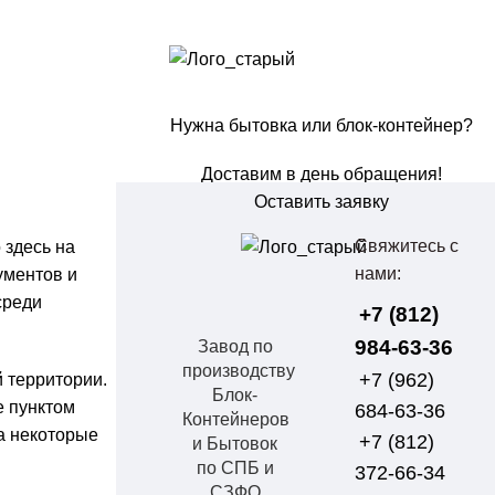
Нужна бытовка или блок-контейнер?
Доставим в день обращения!
Оставить заявку
Свяжитесь с
 здесь на
нами:
ументов и
среди
+7 (812)
984-63-36
Завод по
производству
+7 (962)
 территории.
Блок-
е пунктом
684-63-36
Контейнеров
а некоторые
+7 (812)
и Бытовок
по СПБ и
372-66-34
СЗФО