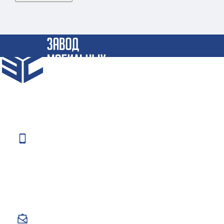
Крупнейший Завод по производству Блок-Контейнеров и
Бытовок по СПБ и СЗФО
Телефоны:
+7 (812) 984-63-36
+7 (962) 684-63-36
+7 (812) 372-66-34