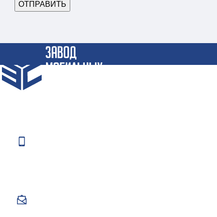
Крупнейший Завод по производству Блок-Контейнеров и
Бытовок по СПБ и СЗФО
Телефоны:
+7 (812) 984-63-36
+7 (962) 684-63-36
+7 (812) 372-66-34
E-mail:
9846336@gmail.com