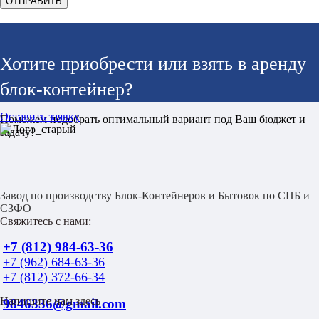
Хотите приобрести или взять в аренду
блок-контейнер?
Оставить заявку
Поможем подобрать оптимальный вариант под Ваш бюджет и
задачу!
Завод по производству Блок-Контейнеров и Бытовок по СПБ и
СЗФО
Свяжитесь с нами:
+7 (812) 984-63-36
+7 (962) 684-63-36
+7 (812) 372-66-34
Напишите нам здесь
9846336@gmail.com